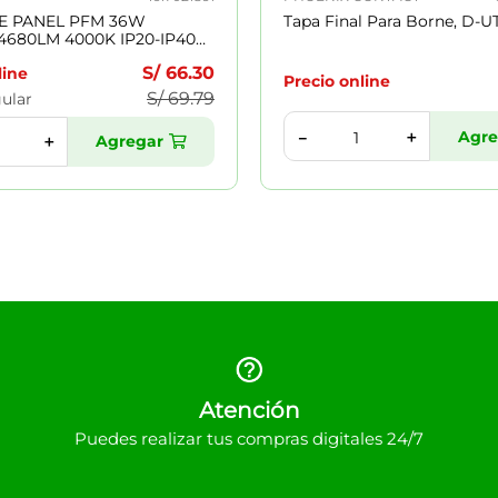
E PANEL PFM 36W
Tapa Final Para Borne, D-UT
 4680LM 4000K IP20-IP40
00H BLANCO 7021891
S/
66
.
30
line
Precio online
S/
69
.
79
gular
Agre
＋
－
Agregar
＋
Atención
Puedes realizar tus compras digitales 24/7