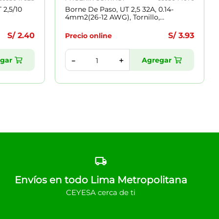
 2,5/10
Borne De Paso, UT 2,5 32A, 0.14-
4mm2(26-12 AWG), Tornillo,
A=5.2mm
S/
2
.
40
S/
3
.
93
Precio online
gar
Agregar
＋
－
Envíos en todo Lima Metropolitana
CEYESA cerca de ti