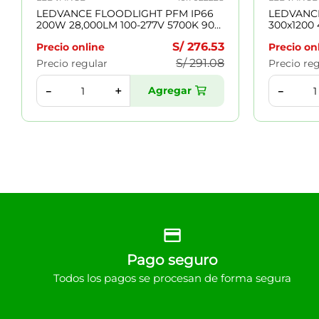
LEDVANCE FLOODLIGHT PFM IP66
LEDVANC
200W 28,000LM 100-277V 5700K 90°
300x1200
IK08 50,000H NEGRO 7022228
120° 50,0
S/
276
.
53
Precio online
Precio on
S/
291
.
08
Precio regular
Precio re
Agregar
＋
－
－
Pago seguro
Todos los pagos se procesan de forma segura