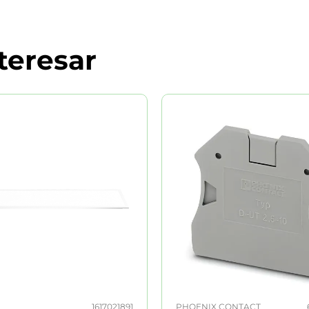
teresar
1617021891
PHOENIX CONTACT