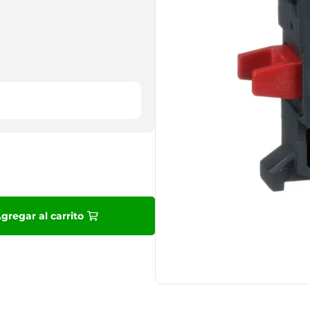
9
.
10
.
gregar al carrito