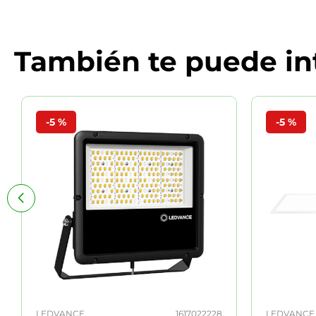
También te puede in
-
5 %
-
5 %
LEDVANCE
1617022228
LEDVANCE