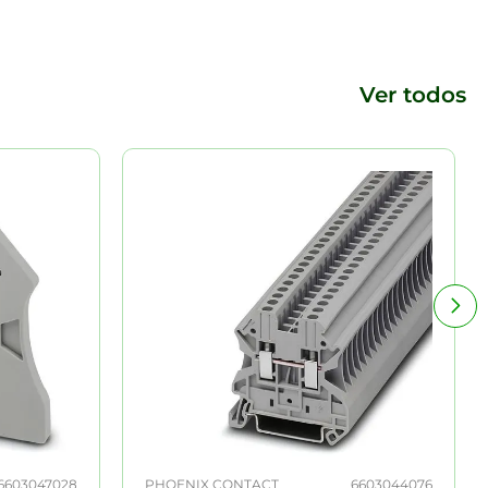
Ver todos
6603047028
PHOENIX CONTACT
6603044076