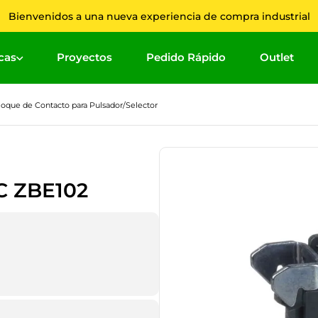
Bienvenidos a una nueva experiencia de compra industrial
cas
Proyectos
Pedido Rápido
Outlet
Términ
loque de Contacto para Pulsador/Selector
1
.
2
.
3
.
 ZBE102
4
.
5
.
6
.
7
.
8
.