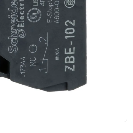
ledvance
mersen