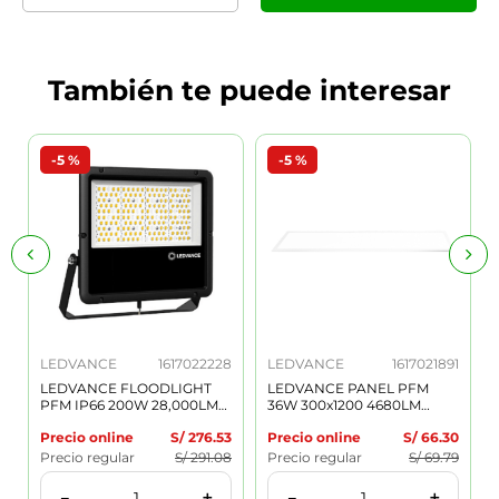
También te puede interesar
-
5 %
-
5 %
LEDVANCE
1617022228
LEDVANCE
1617021891
LEDVANCE FLOODLIGHT
LEDVANCE PANEL PFM
PFM IP66 200W 28,000LM
36W 300x1200 4680LM
100-277V 5700K 90° IK08
4000K IP20-IP40 120°
Precio online
S/
276
.
53
Precio online
S/
66
.
30
50,000H NEGRO 7022228
50,000H BLANCO 7021891
Precio regular
S/
291
.
08
Precio regular
S/
69
.
79
＋
＋
－
－