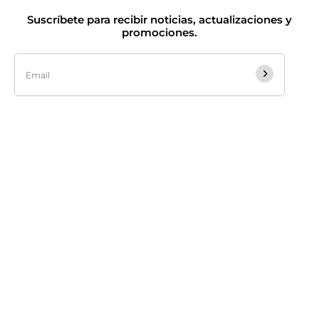
Suscríbete para recibir noticias, actualizaciones y
promociones.
He leído, acepto los
Términos y Condiciones
y
Políticas de Privacidad
Síguenos en:
Sobre Nosotros
Atención al Cliente
Tecnología
desarrollado por
Enova Agency