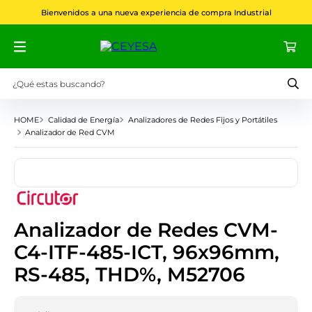
Bienvenidos a una nueva experiencia de compra Industrial
¿Qué estas buscando?
Términos más buscados
Calidad de Energía
Analizadores de Redes Fijos y Portátiles
Analizador de Red CVM
1
.
phoenix contact
2
.
fusibles
3
.
acti9
4
.
borne
Analizador de Redes CVM-
5
.
interruptor
C4-ITF-485-ICT, 96x96mm,
6
.
rittal
RS-485, THD%, M52706
7
.
transformador
8
.
e8 pro