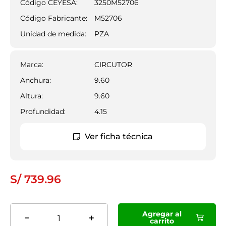
Código CEYESA:
3250M52706
9
.
ledvance
Código Fabricante:
M52706
10
.
mersen
Unidad de medida:
PZA
Marca
:
CIRCUTOR
Anchura
:
9.60
Altura
:
9.60
Profundidad
:
4.15
Ver ficha técnica
S/
739
.
96
Agregar al
－
＋
carrito