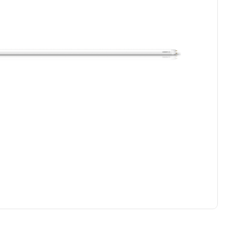
ledvance
mersen