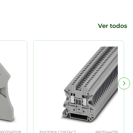
Ver todos
6603047028
PHOENIX CONTACT
6603044076