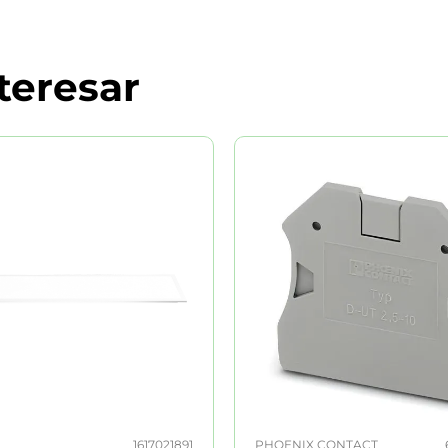
teresar
1617021891
PHOENIX CONTACT