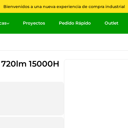
Bienvenidos a una nueva experiencia de compra industrial
cas
Proyectos
Pedido Rápido
Outlet
Términ
1
.
2
.
 720lm 15000H
3
.
4
.
5
.
6
.
7
.
8
.