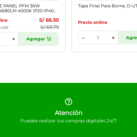
E PANEL PFM 36W
Tapa Final Para Borne, D-UT
 4680LM 4000K IP20-IP40
00H BLANCO 7021891
S/
66
.
30
line
Precio online
S/
69
.
79
gular
Agre
＋
－
Agregar
＋
Atención
Puedes realizar tus compras digitales 24/7