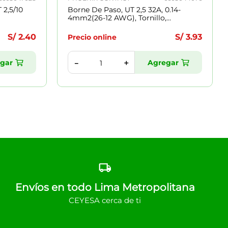
 2,5/10
Borne De Paso, UT 2,5 32A, 0.14-
4mm2(26-12 AWG), Tornillo,
A=5.2mm
S/
2
.
40
S/
3
.
93
Precio online
gar
Agregar
＋
－
Envíos en todo Lima Metropolitana
CEYESA cerca de ti