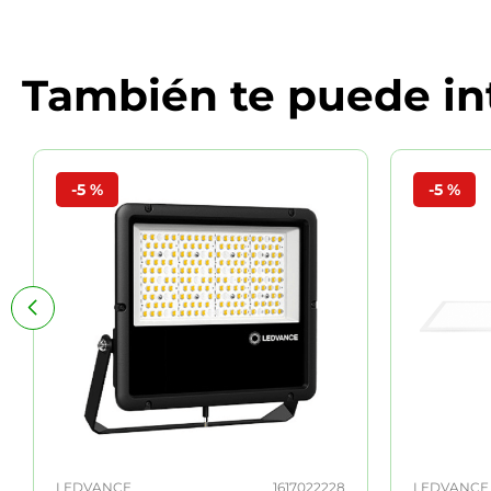
También te puede in
-
5 %
-
5 %
LEDVANCE
1617022228
LEDVANCE