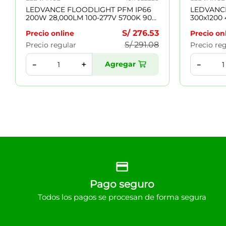
LEDVANCE FLOODLIGHT PFM IP66
LEDVANC
200W 28,000LM 100-277V 5700K 90°
300x1200
IK08 50,000H NEGRO 7022228
120° 50,0
S/
276
.
53
Precio online
Precio on
S/
291
.
08
Precio regular
Precio re
Agregar
＋
－
－
Pago seguro
Todos los pagos se procesan de forma segura