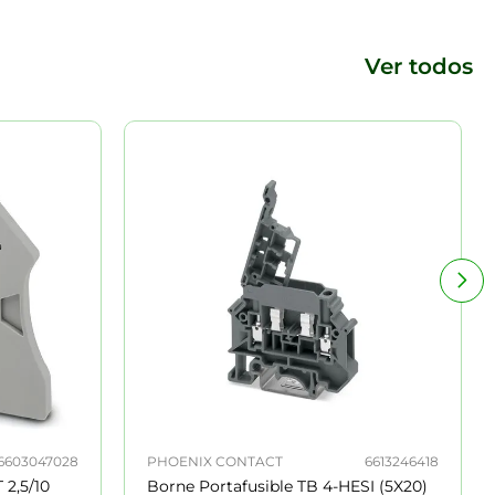
Ver todos
6603047028
PHOENIX CONTACT
6613246418
 2,5/10
Borne Portafusible TB 4-HESI (5X20)