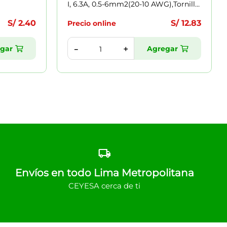
I, 6.3A, 0.5-6mm2(20-10 AWG),Tornillo,
A=8.2mm
S/
2
.
40
S/
12
.
83
Precio online
gar
Agregar
＋
－
Envíos en todo Lima Metropolitana
CEYESA cerca de ti