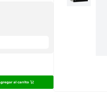
9
.
10
.
gregar al carrito