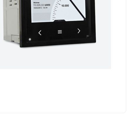
ledvance
mersen