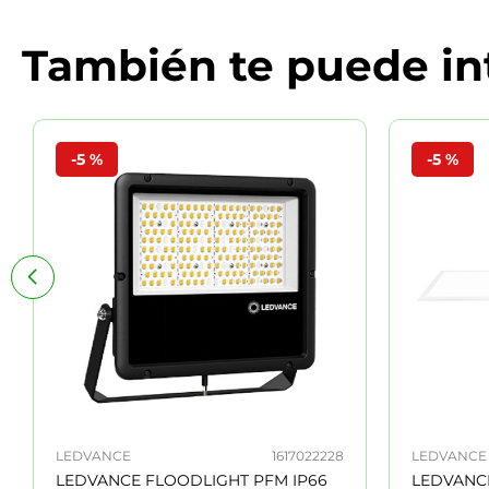
También te puede in
-
5 %
-
5 %
LEDVANCE
1617022228
LEDVANCE
LEDVANCE FLOODLIGHT PFM IP66
LEDVANC