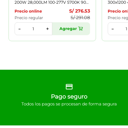
200W 28,000LM 100-277V 5700K 90°
300x1200
IK08 50,000H NEGRO 7022228
120° 50,0
S/
276
.
53
Precio online
Precio on
S/
291
.
08
Precio regular
Precio re
Agregar
＋
－
－
Pago seguro
Todos los pagos se procesan de forma segura