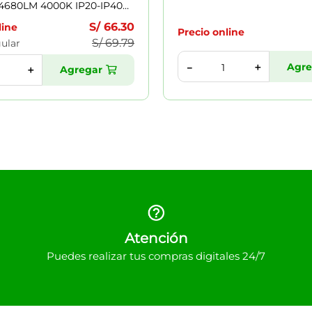
 4680LM 4000K IP20-IP40
00H BLANCO 7021891
S/
66
.
30
line
Precio online
S/
69
.
79
gular
Agre
＋
－
Agregar
＋
Atención
Puedes realizar tus compras digitales 24/7