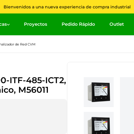
Bienvenidos a una nueva experiencia de compra industrial
cas
Proyectos
Pedido Rápido
Outlet
Términ
nalizador de Red CVM
1
.
2
.
3
.
0-ITF-485-ICT2,
4
.
ico, M56011
5
.
6
.
7
.
8
.