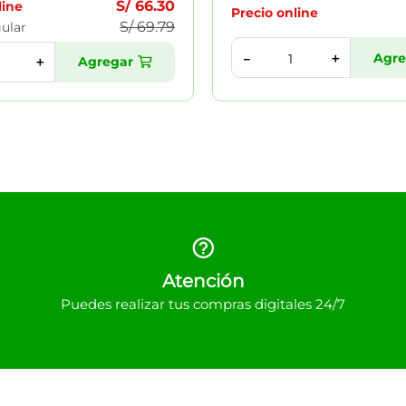
S/
66
.
30
line
Precio online
S/
69
.
79
gular
Agre
＋
－
Agregar
＋
Atención
Puedes realizar tus compras digitales 24/7