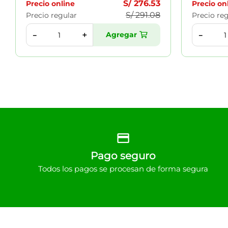
S/
276
.
53
Precio online
Precio on
S/
291
.
08
Precio regular
Precio re
Agregar
＋
－
－
Pago seguro
Todos los pagos se procesan de forma segura