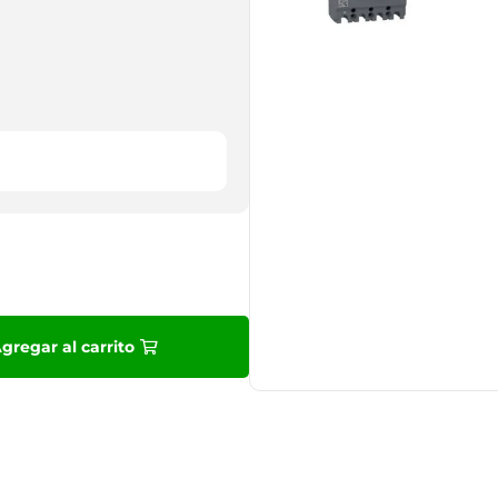
9
.
10
.
gregar al carrito