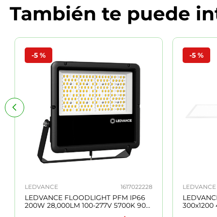
También te puede in
-
5 %
-
5 %
LEDVANCE
1617022228
LEDVANCE
LEDVANCE FLOODLIGHT PFM IP66
LEDVANC
200W 28,000LM 100-277V 5700K 90°
300x1200
IK08 50,000H NEGRO 7022228
120° 50,0