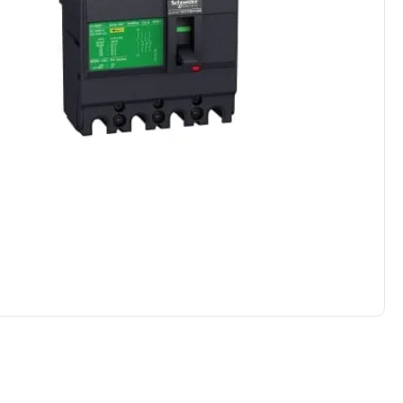
ledvance
mersen