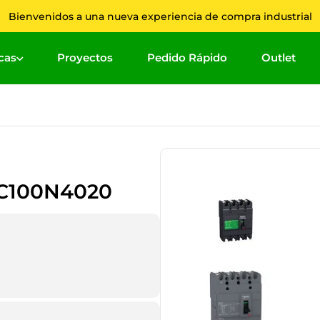
Bienvenidos a una nueva experiencia de compra industrial
cas
Proyectos
Pedido Rápido
Outlet
Términ
1
.
2
.
3
.
ZC100N4020
4
.
5
.
6
.
7
.
8
.