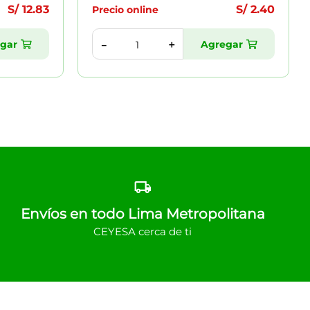
S/
12
.
83
S/
2
.
40
Precio online
gar
Agregar
＋
－
Envíos en todo Lima Metropolitana
CEYESA cerca de ti