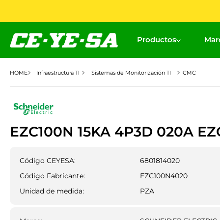
Productos
Mar
Infraestructura TI
Sistemas de Monitorización TI
CMC
EZC100N 15KA 4P3D 020A E
Código CEYESA:
6801814020
Código Fabricante:
EZC100N4020
Unidad de medida:
PZA