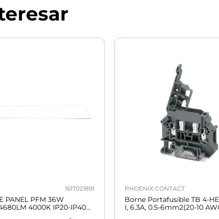
teresar
1617021891
PHOENIX CONTACT
E PANEL PFM 36W
Borne Portafusible TB 4-HE
 4680LM 4000K IP20-IP40
I, 6.3A, 0.5-6mm2(20-10 AWG
00H BLANCO 7021891
A=8.2mm