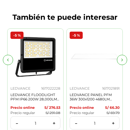
También te puede interesar
-
5 %
-
5 %
LEDVANCE
1617022228
LEDVANCE
1617021891
LEDVANCE FLOODLIGHT
LEDVANCE PANEL PFM
PFM IP66 200W 28,000LM
36W 300x1200 4680LM
100-277V 5700K 90° IK08
4000K IP20-IP40 120°
Precio online
S/
276
.
53
Precio online
S/
66
.
30
50,000H NEGRO 7022228
50,000H BLANCO 7021891
Precio regular
S/
291
.
08
Precio regular
S/
69
.
79
＋
＋
－
－