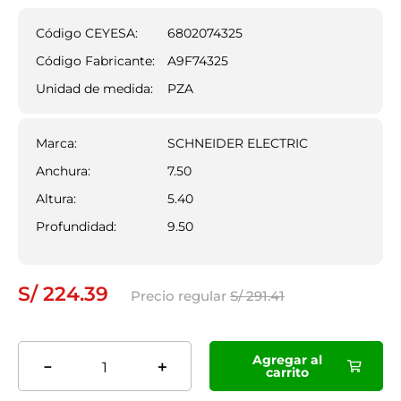
9
.
ledvance
Código CEYESA:
6802074325
10
.
ups
Código Fabricante:
A9F74325
Unidad de medida:
PZA
Marca
:
SCHNEIDER ELECTRIC
Anchura
:
7.50
Altura
:
5.40
Profundidad
:
9.50
S/
224
.
39
Precio regular
S/
291
.
41
Agregar al
－
＋
carrito