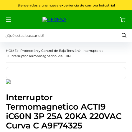
Bienvenidos a una nueva experiencia de compra Industrial
¿Qué estas buscando?
Términos más buscados
Protección y Control de Baja Tensión
Interruptores
Interruptor Termomagnético Riel DIN
1
.
phoenix contact
2
.
fusibles
3
.
acti9
4
.
borne
Interruptor
5
.
interruptor
Termomagnetico ACTI9
6
.
rittal
iC60N 3P 25A 20KA 220VAC
7
.
transformador
Curva C A9F74325
8
.
e8 pro