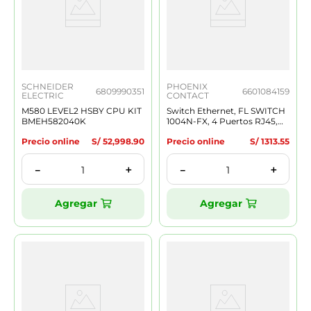
SCHNEIDER
PHOENIX
6809990351
6601084159
ELECTRIC
CONTACT
M580 LEVEL2 HSBY CPU KIT
Switch Ethernet, FL SWITCH
BMEH582040K
1004N-FX, 4 Puertos RJ45,
1xSC Multimodo, 10/100
Precio online
S/
52
,
998
.
90
Precio online
S/
1313
.
55
MBit/s
＋
＋
－
－
Agregar
Agregar