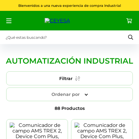
Bienvenidos a una nueva experiencia de compra Industrial
¿Qué estas buscando?
Términos más buscados
AUTOMATIZACIÓN INDUSTRIAL
1
.
phoenix contact
2
.
acti9
Filtrar
3
.
fusibles
4
.
interruptor
Ordenar por
5
.
rittal
88
Productos
6
.
flir
7
.
e8 pro
8
.
ups