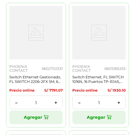
PHOENIX
PHOENIX
6602702331
6601085255
CONTACT
CONTACT
Switch Ethernet Gestionado,
Switch Ethernet, FL SWITCH
FL SWITCH 2206-2FX SM, 6
1016N, 16 Puertos TP-RJ45,
Puertos RJ45, 2xSC
10/100 MBit/s
Precio online
S/
7791
.
07
Precio online
S/
1930
.
10
Monomodo, 10/100 MBit/s
＋
＋
－
－
Agregar
Agregar