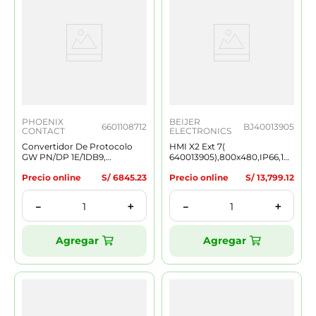
PHOENIX
BEIJER
6601108712
BJ40013905
CONTACT
ELECTRONICS
Convertidor De Protocolo
HMI X2 Ext 7(
GW PN/DP 1E/1DB9,
640013905),800x480,IP66,1Eth,1x9
PROFINET A PROFIBUS DP,
DSUB, CPU Dual Core1GHz,
Precio online
S/
6845
.
23
Precio online
S/
13
,
799
.
12
1XRJ45, 1XD-SUB9,
24V, CE, UL,Ex, Marine
Tornillo,24VDC
＋
＋
－
－
Agregar
Agregar