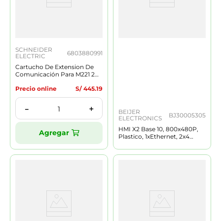
SCHNEIDER
6803880991
ELECTRIC
Cartucho De Extension De
Comunicación Para M221 2
Modbus Serial (1rs232 1rs485)
Precio online
S/
445
.
19
Tmc2sl1
＋
－
BEIJER
BJ30005305
ELECTRONICS
HMI X2 Base 10, 800x480P,
Agregar
Plastico, 1xEthernet, 2x4
Serial Ports, 1xUSB 2.0,24
VDC IP65.