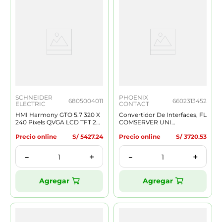
SCHNEIDER
PHOENIX
6805004011
6602313452
ELECTRIC
CONTACT
HMI Harmony GTO 5.7 320 X
Convertidor De Interfaces, FL
240 Pixels QVGA LCD TFT 2
COMSERVER UNI
Serial 1 Ethernet 2 USB
232/422/485
Precio online
S/
5427
.
24
Precio online
S/
3720
.
53
HMIGTO2310 6805004023
＋
＋
－
－
Agregar
Agregar