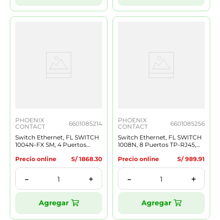
PHOENIX
PHOENIX
6601085214
6601085256
CONTACT
CONTACT
Switch Ethernet, FL SWITCH
Switch Ethernet, FL SWITCH
1004N-FX SM, 4 Puertos
1008N, 8 Puertos TP-RJ45,
RJ45, 1xSC Monomodo,
10/100 MBit/s
Precio online
S/
1868
.
30
Precio online
S/
989
.
91
10/100 MBit/s
＋
＋
－
－
Agregar
Agregar