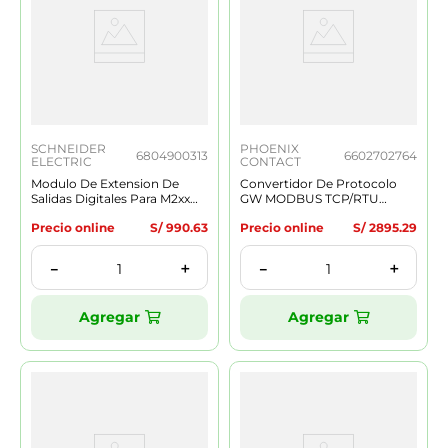
SCHNEIDER
PHOENIX
6804900313
6602702764
ELECTRIC
CONTACT
Modulo De Extension De
Convertidor De Protocolo
Salidas Digitales Para M2xx
GW MODBUS TCP/RTU
16do Rele (Tornillo) Tm3dq16r
1E/1DB9, 1XRJ45, 1XD-SUB 9,
Precio online
S/
990
.
63
Precio online
S/
2895
.
29
24VDC
＋
＋
－
－
Agregar
Agregar