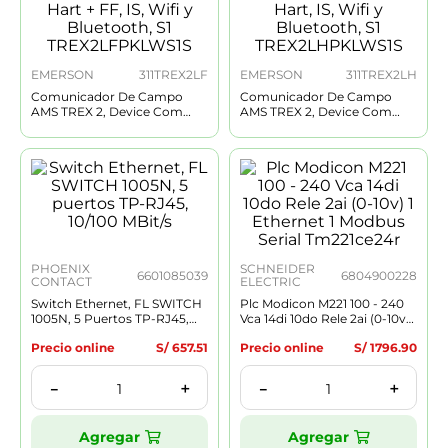
9
.
ledvance
10
.
mersen
EMERSON
311TREX2LF
EMERSON
311TREX2LH
Comunicador De Campo
Comunicador De Campo
AMS TREX 2, Device Com
AMS TREX 2, Device Com
Plus, Hart + FF, IS, Wifi Y
Plus, Hart, IS, Wifi Y
Bluetooth, S1
Bluetooth, S1
TREX2LFPKLWS1S
TREX2LHPKLWS1S
PHOENIX
SCHNEIDER
6601085039
6804900228
CONTACT
ELECTRIC
Switch Ethernet, FL SWITCH
Plc Modicon M221 100 - 240
1005N, 5 Puertos TP-RJ45,
Vca 14di 10do Rele 2ai (0-10v) 1
10/100 MBit/s
Ethernet 1 Modbus Serial
Precio online
S/
657
.
51
Precio online
S/
1796
.
90
Tm221ce24r
＋
＋
－
－
Agregar
Agregar