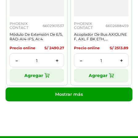
PHOENIX
PHOENIX
6602901537
6602688459
CONTACT
CONTACT
Módulo De Extensión De E/S,
Acoplador De Bus AXIOLINE
RAD-AI4-IFS, AI:4
F, AXL F BK ETH,
Modbus/TCP(UDP), Conex.
Precio online
S/
2490
.
27
Precio online
S/
2513
.
89
Hembra RJ45, 100 MBit/s
＋
＋
－
－
Agregar
Agregar
Mostrar más